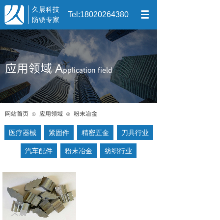
久晨科技
Tel:18020264380
防锈专家
应用领域
A
pplication field
网站首页
应用领域
粉末冶金
⊙
⊙
医疗器械
紧固件
精密五金
刀具行业
汽车配件
粉末冶金
纺织行业